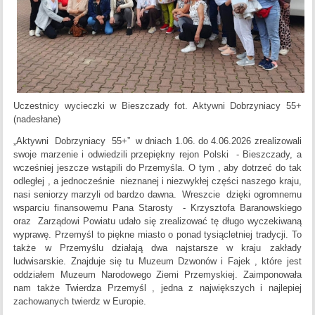
Uczestnicy wycieczki w Bieszczady
fot. Aktywni Dobrzyniacy 55+
(nadesłane)
„Aktywni Dobrzyniacy 55+” w dniach 1.06. do 4.06.2026 zrealizowali
swoje marzenie i odwiedzili przepiękny rejon Polski - Bieszczady, a
wcześniej jeszcze wstąpili do Przemyśla. O tym , aby dotrzeć do tak
odległej , a jednocześnie nieznanej i niezwykłej części naszego kraju,
nasi seniorzy marzyli od bardzo dawna. Wreszcie dzięki ogromnemu
wsparciu finansowemu Pana Starosty - Krzysztofa Baranowskiego
oraz Zarządowi Powiatu udało się zrealizować tę długo wyczekiwaną
wyprawę. Przemyśl to piękne miasto o ponad tysiącletniej tradycji. To
także w Przemyślu działają dwa najstarsze w kraju zakłady
ludwisarskie. Znajduje się tu Muzeum Dzwonów i Fajek , które jest
oddziałem Muzeum Narodowego Ziemi Przemyskiej. Zaimponowała
nam także Twierdza Przemyśl , jedna z największych i najlepiej
zachowanych twierdz w Europie.