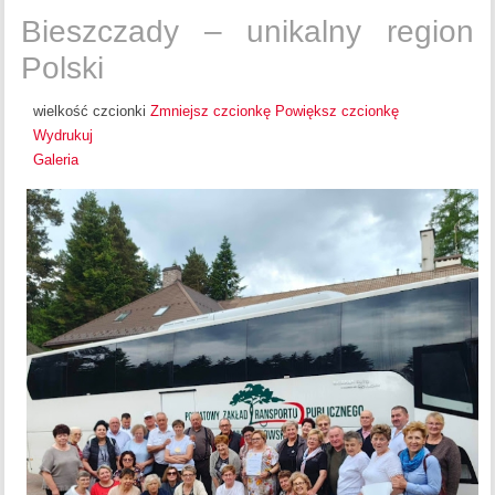
Bieszczady – unikalny region
Polski
wielkość czcionki
Zmniejsz czcionkę
Powiększ czcionkę
Wydrukuj
Galeria