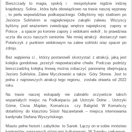
Bieszczady to magia, spokój i niespotykane nigdzie indziej
krajobrazy. Solina , która była obowiązkowo na trasie naszej wyprawy
, to perła województwa podkarpackiego. Odbyliśmy rejs statkiem po
Jeziorze Solińskim w najpiękniejsze zakątki zalewu. Wszyscy
byliśmy pod wrażeniem zwiedzając wnętrze największej zapory w
Polsce , a spacer po koronie zapory z widokami wokół , to prawdziwa
uczta dla oczu naszych seniorów. Nie mniej atrakcji dostarczył nam
Polańczyk z punktem widokowym na zalew soliński oraz spacer po
zdroju.
Bez wątpienia ci , którzy postanowili skorzystać z atrakcji, jaką jest
kolejka gondolowa ,przeżyli niepowtarzalne chwile. Podczas podróży
bieszczadzką kolejką linową można zobaczyć panoramę obejmującą
Jezioro Solińskie, Zalew Myczkowski a także Góry Słonne. Jest to
jedna z najnowszych atrakcji tego regionu, została otwarta od 2022
roku.
Na trasie naszej eskapady nie zabrakło oczywiście takich
wspaniałych miejsc na Podkarpaciu jak Ustrzyki Dolne , Ustrzyki
Górne, Cisna ,Majdan, Komańcza czy Baligród. W Komańczy
dotarliśmy do klasztoru Sióstr Nazaretanek – miejsca internowania
kardynała Stefana Wyszyńskiego.
Miasto pełne historii i zabytków to Sanok. Łączy on w sobie mnóstwo
kontrastów związanych różnicami kulturowymi. W Sanoku ciekawym