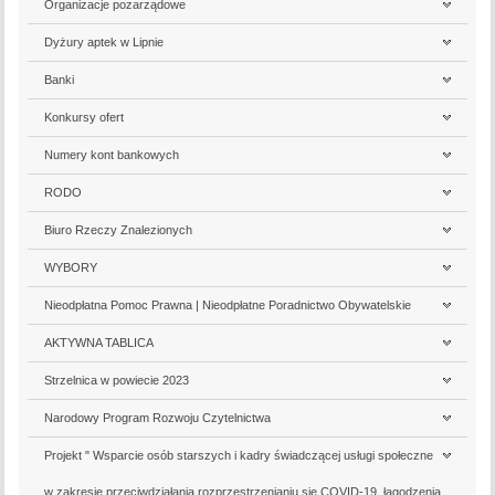
Organizacje pozarządowe
Dyżury aptek w Lipnie
Banki
Konkursy ofert
Numery kont bankowych
RODO
Biuro Rzeczy Znalezionych
WYBORY
Nieodpłatna Pomoc Prawna | Nieodpłatne Poradnictwo Obywatelskie
AKTYWNA TABLICA
Strzelnica w powiecie 2023
Narodowy Program Rozwoju Czytelnictwa
Projekt " Wsparcie osób starszych i kadry świadczącej usługi społeczne
w zakresie przeciwdziałania rozprzestrzenianiu się COVID-19, łagodzenia