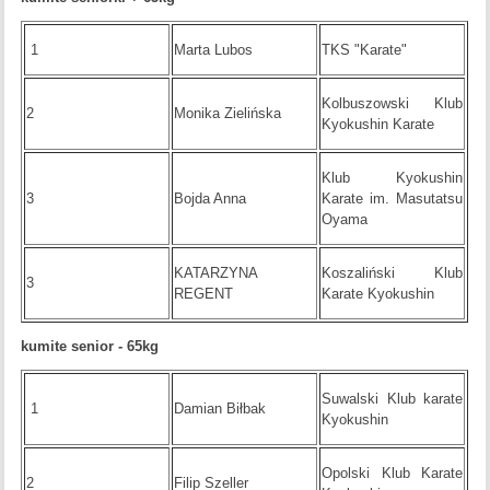
1
Marta Lubos
TKS "Karate"
Kolbuszowski Klub
2
Monika Zielińska
Kyokushin Karate
Klub Kyokushin
3
Bojda Anna
Karate im. Masutatsu
Oyama
KATARZYNA
Koszaliński Klub
3
REGENT
Karate Kyokushin
kumite senior - 65kg
Suwalski Klub karate
1
Damian Biłbak
Kyokushin
Opolski Klub Karate
2
Filip Szeller