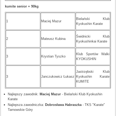
kumite senior + 90kg
Bielański Klub
1
Maciej Mazur
Kyokushin Karate
Świdnicki Klub
2
Mateusz Kubina
Kyokushinkai Karate
Klub Sportów Walki
3
Krystian Tyszko
KYOKUSHIN
Jastrzębski Klub
3
Janczukowicz Łukasz
Kyokushin Karate
KUMITE
Najlepszy zawodnik:
Maciej Mazur
- Bielański Klub Kyokushin
Karate
Najlepsza zawodniczka:
Dobrosława Habraszka
- TKS "Karate"
Tarnowskie Góry