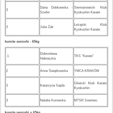
Daria Dobkowska -
Siemianowicki Klub
3
Szefer
Kyokushin Karate
Leżajski Klub
3
Julia Żak
Kyokushin Karate
kumite seniorki - 65kg
Dobrosława
1
TKS "Karate"
Habraszka
2
Anna Świątkowska
YMCA KRAKÓW
Gliwicki Klub Karate
3
Katarzyna Gajda
Kyokushin
3
Natalia Kurowska
MTSR Sowiniec
kumite seniorki + 65kg