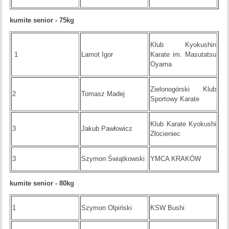
kumite senior - 75kg
Klub Kyokushin
1
Lamot Igor
Karate im. Masutatsu
Oyama
Zielonogórski Klub
2
Tomasz Madej
Sportowy Karate
Klub Karate Kyokushi
3
Jakub Pawłowicz
Złocieniec
3
Szymon Świątkowski
YMCA KRAKÓW
kumite senior - 80kg
1
Szymon Olpiński
KSW Bushi