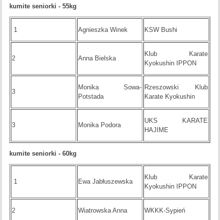
kumite seniorki - 55kg
1
Agnieszka Winek
KSW Bushi
Klub Karate
2
Anna Bielska
Kyokushin IPPON
Monika Sowa-
Rzeszowski Klub
3
Potstada
Karate Kyokushin
UKS KARATE
3
Monika Podora
HAJIME
kumite seniorki - 60kg
Klub Karate
1
Ewa Jabłuszewska
Kyokushin IPPON
2
Wiatrowska Anna
WKKK-Sypień