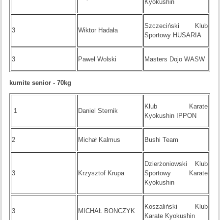
Kyokushin
Szczeciński Klub
3
Wiktor Hadała
Sportowy HUSARIA
3
Paweł Wolski
Masters Dojo WASW
kumite senior - 70kg
Klub Karate
1
Daniel Sternik
Kyokushin IPPON
2
Michał Kalmus
Bushi Team
Dzierżoniowski Klub
3
Krzysztof Krupa
Sportowy Karate
Kyokushin
Koszaliński Klub
3
MICHAŁ BONCZYK
Karate Kyokushin