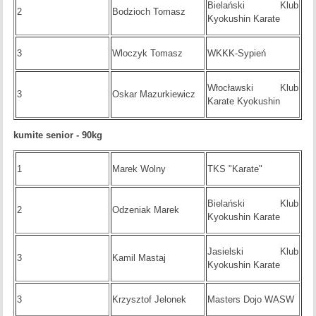
Bielański Klub
2
Bodzioch Tomasz
Kyokushin Karate
3
Wloczyk Tomasz
WKKK-Sypień
Włocławski Klub
3
Oskar Mazurkiewicz
Karate Kyokushin
kumite senior - 90kg
1
Marek Wolny
TKS "Karate"
Bielański Klub
2
Odzeniak Marek
Kyokushin Karate
Jasielski Klub
3
Kamil Mastaj
Kyokushin Karate
3
Krzysztof Jelonek
Masters Dojo WASW