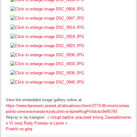
View the embedded image gallery online at:
https://www.lipnowski.powiat.pl/aktualnosci/item/3773-46-mistrzostwa-
polski-seniorow-karate-kyokushin-w-lipnie#sigProIdcbc9d45793
Więcej w tej kategorii:
« Urząd będzie pracował krócej
Zawiadomienie
o VI sesji Rady Powiatu w Lipnie »
Powrót na górę