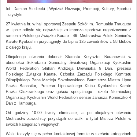
fot. Damian Siedlecki | Wydział Rozwoju, Promocji, Kultury, Sportu i
Turystyki
27 kwietnia br. w hali sportowej Zespołu Szkół im. Romualda Traugutta
w Lipnie odbyła się najważniejsza impreza sportowa organizowana z
ramienia Polskiego Związku Karate. 46. Mistrzostwa Polski Seniorów
Karate Kyokushin przyciągnęły do Lipna 125 zawodników z 58 klubów
z całego kraju.
Oficjalnego otwarcia dokonał Starosta Krzysztof Baranowski w
obecności Sekretarza Generalny Światowej Organizacji Kyokushin
World Federation Shihan Andrzeja Drewniaka 9 Dan, prezesa
Polskiego Związku Karate, Członka Zarządu Polskiego Komitetu
Olimpijskiego Pana Macieja Sokołowskiego, Burmistrza Miasta Lipna
Pawła Banasika, Prezesa Lipnowskiego Klubu Kyokushin Karate
Pawła Olszewskiego oraz gościa specjalnego - szefa Niemieckiej
Organizacji Kyokushin World Federation sensei Janusza Konieczko 4
Dan z Hamburga.
Od godziny 10:00 trwały eliminacje, a po oficjalnym otwarciu
Mistrzostw zawodnicy przystąpili do walki o tytuł Mistrza Polski w
swoich kategoriach wagowych.
Walki toczyły się w pełno kontaktowej formule w sześciu kategoriach