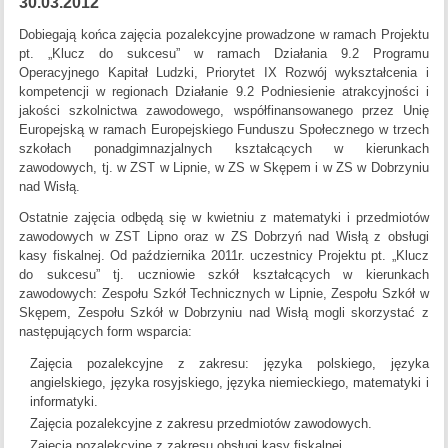
30.03.2012
Dobiegają końca zajęcia pozalekcyjne prowadzone w ramach Projektu
pt. „Klucz do sukcesu” w ramach Działania 9.2 Programu
Operacyjnego Kapitał Ludzki, Priorytet IX Rozwój wykształcenia i
kompetencji w regionach Działanie 9.2 Podniesienie atrakcyjności i
jakości szkolnictwa zawodowego, współfinansowanego przez Unię
Europejską w ramach Europejskiego Funduszu Społecznego w trzech
szkołach ponadgimnazjalnych kształcących w kierunkach
zawodowych, tj. w ZST w Lipnie, w ZS w Skępem i w ZS w Dobrzyniu
nad Wisłą.
Ostatnie zajęcia odbędą się w kwietniu z matematyki i przedmiotów
zawodowych w ZST Lipno oraz w ZS Dobrzyń nad Wisłą z obsługi
kasy fiskalnej. Od października 2011r. uczestnicy Projektu pt. „Klucz
do sukcesu” tj. uczniowie szkół kształcących w kierunkach
zawodowych: Zespołu Szkół Technicznych w Lipnie, Zespołu Szkół w
Skępem, Zespołu Szkół w Dobrzyniu nad Wisłą mogli skorzystać z
następujących form wsparcia:
Zajęcia pozalekcyjne z zakresu: języka polskiego, języka
angielskiego, języka rosyjskiego, języka niemieckiego, matematyki i
informatyki.
Zajęcia pozalekcyjne z zakresu przedmiotów zawodowych.
Zajęcia pozalekcyjne z zakresu obsługi kasy fiskalnej.