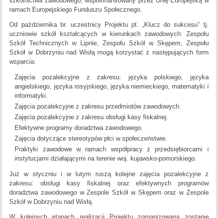
szkolnictwa zawodowego, współfinansowany przez Unię Europejską w
ramach Europejskiego Funduszu Społecznego.
Od października br. uczestnicy Projektu pt. „Klucz do sukcesu” tj.
uczniowie szkół kształcących w kierunkach zawodowych: Zespołu
Szkół Technicznych w Lipnie, Zespołu Szkół w Skępem, Zespołu
Szkół w Dobrzyniu nad Wisłą mogą korzystać z następujących form
wsparcia:
Zajęcia pozalekcyjne z zakresu: języka polskiego, języka
angielskiego, języka rosyjskiego, języka niemieckiego, matematyki i
informatyki.
Zajęcia pozalekcyjne z zakresu przedmiotów zawodowych.
Zajęcia pozalekcyjne z zakresu obsługi kasy fiskalnej.
Efektywne programy doradztwa zawodowego.
Zajęcia dotyczące stereotypów płci w społeczeństwie.
Praktyki zawodowe w ramach współpracy z przedsiębiorcami i
instytucjami działającymi na terenie woj. kujawsko-pomorskiego.
Już w styczniu i w lutym ruszą kolejne zajęcia pozalekcyjne z
zakresu: obsługi kasy fiskalnej oraz efektywnych programów
doradztwa zawodowego w Zespole Szkół w Skępem oraz w Zespole
Szkół w Dobrzyniu nad Wisłą.
W kolejnych etapach realizacji Projektu zorganizowana zostanie