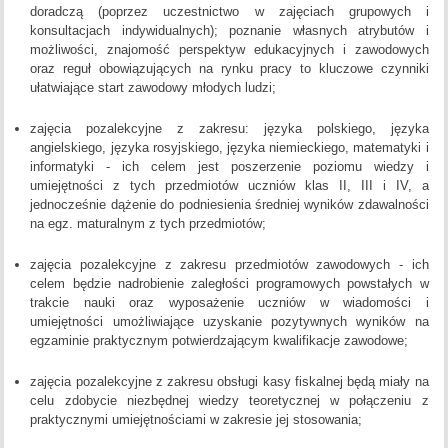
doradczą (poprzez uczestnictwo w zajęciach grupowych i
konsultacjach indywidualnych); poznanie własnych atrybutów i
możliwości, znajomość perspektyw edukacyjnych i zawodowych
oraz reguł obowiązujących na rynku pracy to kluczowe czynniki
ułatwiające start zawodowy młodych ludzi;
zajęcia pozalekcyjne z zakresu: języka polskiego, języka
angielskiego, języka rosyjskiego, języka niemieckiego, matematyki i
informatyki - ich celem jest poszerzenie poziomu wiedzy i
umiejętności z tych przedmiotów uczniów klas II, III i IV, a
jednocześnie dążenie do podniesienia średniej wyników zdawalności
na egz. maturalnym z tych przedmiotów;
zajęcia pozalekcyjne z zakresu przedmiotów zawodowych - ich
celem będzie nadrobienie zaległości programowych powstałych w
trakcie nauki oraz wyposażenie uczniów w wiadomości i
umiejętności umożliwiające uzyskanie pozytywnych wyników na
egzaminie praktycznym potwierdzającym kwalifikacje zawodowe;
zajęcia pozalekcyjne z zakresu obsługi kasy fiskalnej będą miały na
celu zdobycie niezbędnej wiedzy teoretycznej w połączeniu z
praktycznymi umiejętnościami w zakresie jej stosowania;