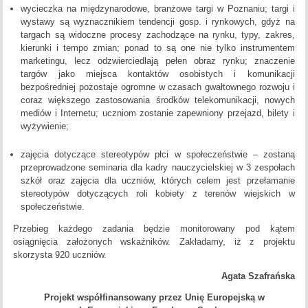
wycieczka na międzynarodowe, branżowe targi w Poznaniu; targi i
wystawy są wyznacznikiem tendencji gosp. i rynkowych, gdyż na
targach są widoczne procesy zachodzące na rynku, typy, zakres,
kierunki i tempo zmian; ponad to są one nie tylko instrumentem
marketingu, lecz odzwierciedlają pełen obraz rynku; znaczenie
targów jako miejsca kontaktów osobistych i komunikacji
bezpośredniej pozostaje ogromne w czasach gwałtownego rozwoju i
coraz większego zastosowania środków telekomunikacji, nowych
mediów i Internetu; uczniom zostanie zapewniony przejazd, bilety i
wyżywienie;
zajęcia dotyczące stereotypów płci w społeczeństwie – zostaną
przeprowadzone seminaria dla kadry nauczycielskiej w 3 zespołach
szkół oraz zajęcia dla uczniów, których celem jest przełamanie
stereotypów dotyczących roli kobiety z terenów wiejskich w
społeczeństwie.
Przebieg każdego zadania będzie monitorowany pod kątem
osiągnięcia założonych wskaźników. Zakładamy, iż z projektu
skorzysta 920 uczniów.
Agata Szafrańska
Projekt współfinansowany przez Unię Europejską w