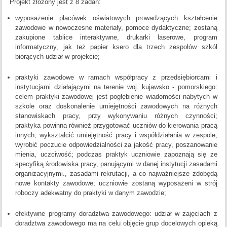
Projekt złożony jest z 8 zadań:
wyposażenie placówek oświatowych prowadzących kształcenie
zawodowe w nowoczesne materiały, pomoce dydaktyczne; zostaną
zakupione tablice interaktywne, drukarki laserowe, program
informatyczny, jak też papier ksero dla trzech zespołów szkół
biorących udział w projekcie;
praktyki zawodowe w ramach współpracy z przedsiębiorcami i
instytucjami działającymi na terenie woj. kujawsko - pomorskiego:
celem praktyki zawodowej jest pogłębienie wiadomości nabytych w
szkole oraz doskonalenie umiejętności zawodowych na różnych
stanowiskach pracy, przy wykonywaniu różnych czynności;
praktyka powinna również przygotować uczniów do kierowania pracą
innych, wykształcić umiejętność pracy i współdziałania w zespole,
wyrobić poczucie odpowiedzialności za jakość pracy, poszanowanie
mienia, uczciwość; podczas praktyk uczniowie zapoznają się ze
specyfiką środowiska pracy, panującymi w danej instytucji zasadami
organizacyjnymi., zasadami rekrutacji, a co najważniejsze zdobędą
nowe kontakty zawodowe; uczniowie zostaną wyposażeni w strój
roboczy adekwatny do praktyki w danym zawodzie;
efektywne programy doradztwa zawodowego: udział w zajęciach z
doradztwa zawodowego ma na celu objęcie grup docelowych opieką