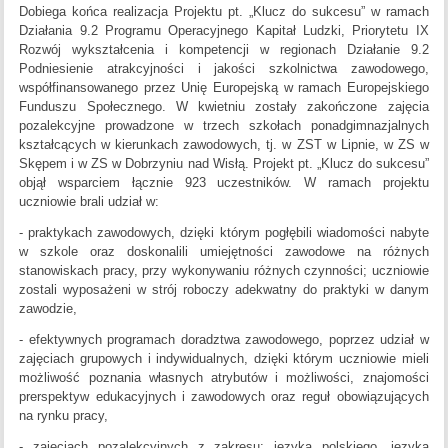
Dobiega końca realizacja Projektu pt. „Klucz do sukcesu” w ramach
Działania 9.2 Programu Operacyjnego Kapitał Ludzki, Priorytetu IX
Rozwój wykształcenia i kompetencji w regionach Działanie 9.2
Podniesienie atrakcyjności i jakości szkolnictwa zawodowego,
współfinansowanego przez Unię Europejską w ramach Europejskiego
Funduszu Społecznego. W kwietniu zostały zakończone zajęcia
pozalekcyjne prowadzone w trzech szkołach ponadgimnazjalnych
kształcących w kierunkach zawodowych, tj. w ZST w Lipnie, w ZS w
Skępem i w ZS w Dobrzyniu nad Wisłą. Projekt pt. „Klucz do sukcesu”
objął wsparciem łącznie 923 uczestników. W ramach projektu
uczniowie brali udział w:
- praktykach zawodowych, dzięki którym pogłębili wiadomości nabyte
w szkole oraz doskonalili umiejętności zawodowe na różnych
stanowiskach pracy, przy wykonywaniu różnych czynności; uczniowie
zostali wyposażeni w strój roboczy adekwatny do praktyki w danym
zawodzie,
- efektywnych programach doradztwa zawodowego, poprzez udział w
zajęciach grupowych i indywidualnych, dzięki którym uczniowie mieli
możliwość poznania własnych atrybutów i możliwości, znajomości
prerspektyw edukacyjnych i zawodowych oraz reguł obowiązujących
na rynku pracy,
- zajęciach pozalekcyjnych z zakresu: języka polskiego, języka