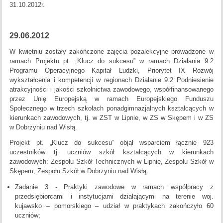
31.10.2012r.
29.06.2012
W kwietniu zostały zakończone zajęcia pozalekcyjne prowadzone w
ramach Projektu pt. „Klucz do sukcesu” w ramach Działania 9.2
Programu Operacyjnego Kapitał Ludzki, Priorytet IX Rozwój
wykształcenia i kompetencji w regionach Działanie 9.2 Podniesienie
atrakcyjności i jakości szkolnictwa zawodowego, współfinansowanego
przez Unię Europejską w ramach Europejskiego Funduszu
Społecznego w trzech szkołach ponadgimnazjalnych kształcących w
kierunkach zawodowych, tj. w ZST w Lipnie, w ZS w Skępem i w ZS
w Dobrzyniu nad Wisłą.
Projekt pt. „Klucz do sukcesu” objął wsparciem łącznie 923
uczestników tj. uczniów szkół kształcących w kierunkach
zawodowych: Zespołu Szkół Technicznych w Lipnie, Zespołu Szkół w
Skępem, Zespołu Szkół w Dobrzyniu nad Wisłą.
Zadanie 3 - Praktyki zawodowe w ramach współpracy z
przedsiębiorcami i instytucjami działającymi na terenie woj.
kujawsko – pomorskiego – udział w praktykach zakończyło 60
uczniów;