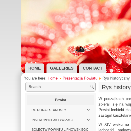
HOME
GALLERIES
CONTACT
You are here:
Home
Prezentacja Powiatu
Rys historyczny
Rys histor
W początkach pańs
Powiat
zbierali się na w
Powiat lechicki zł
PATRONAT STAROSTY
zastąpił kasztelani
INSTRUMENT AKTYWIZACJI
W XIV wieku na Zi
SOŁECTW POWIATU LIPNOWSKIEGO
jednostki sądown