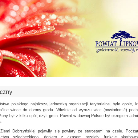
yczny
twa polskiego najniższą jednostką organizacji terytorialnej było opole, 
spólne wiece do obrony grodu. Właśnie od wyrazu wiec (powiadomić) poch
ożony był z kilku opól, czyli gmin. Powiat w dawnej Polsce był okręgiem admi
e.
emi Dobrzyńskiej pojawiły się powiaty ze starostami na czele. Począt
ictwa szlacheckiego, dopiero z czasem przejęły funkcje skarbowo-