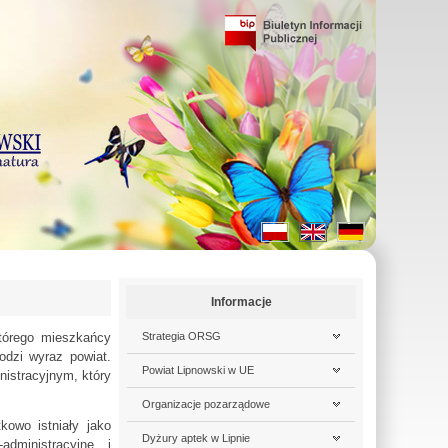
Informacje
którego mieszkańcy
Strategia ORSG
odzi wyraz powiat.
Powiat Lipnowski w UE
nistracyjnym, który
Organizacje pozarządowe
kowo istniały jako
Dyżury aptek w Lipnie
administracyjne i