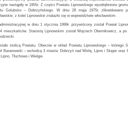
cyjne nastąpiły w 1955r. Z części Powiatu Lipnowskiego wyodrębniono groma
u Golubsko – Dobrzyńskiego. W dniu 28 maja 1975r. zlikwidowano p
awskie, z kolei Lipnowskie znalazło się w województwie włocławskim.
dministracyjnej w dniu 1 stycznia 1999r. przywrócony został Powiat Lipno
4 mieszkańców. Starostą Lipnowskim został Wojciech Obernikowicz, a po 
odziecki.
stało stolicą Powiatu. Obecnie w skład Powiatu Lipnowskiego – którego St
tof Baranowski – wchodzą 3 miasta: Dobrzyń nad Wisłą, Lipno i Skępe oraz 
 Lipno, Tłuchowo i Wielgie.