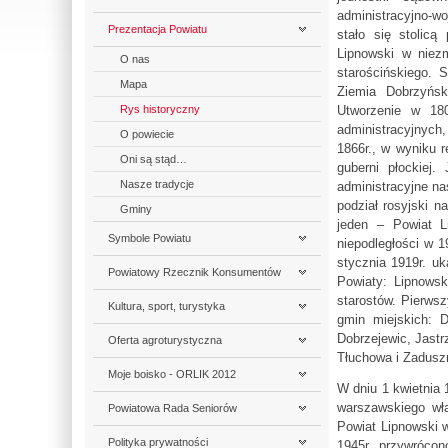
administracyjno-wo
Prezentacja Powiatu
stało się stolicą
Lipnowski w niezm
O nas
starościńskiego. S
Mapa
Ziemia Dobrzyńsk
Rys historyczny
Utworzenie w 180
administracyjnych,
O powiecie
1866r., w wyniku 
Oni są stąd…
guberni płockiej
Nasze tradycje
administracyjne na
podział rosyjski n
Gminy
jeden – Powiat L
Symbole Powiatu
niepodległości w 
stycznia 1919r. u
Powiatowy Rzecznik Konsumentów
Powiaty: Lipnowsk
starostów. Pierws
Kultura, sport, turystyka
gmin miejskich: D
Dobrzejewic, Jast
Oferta agroturystyczna
Tłuchowa i Zaduszn
Moje boisko - ORLIK 2012
W dniu 1 kwietnia 
warszawskiego wł
Powiatowa Rada Seniorów
Powiat Lipnowski w
Polityka prywatności
1945r. przywrócon