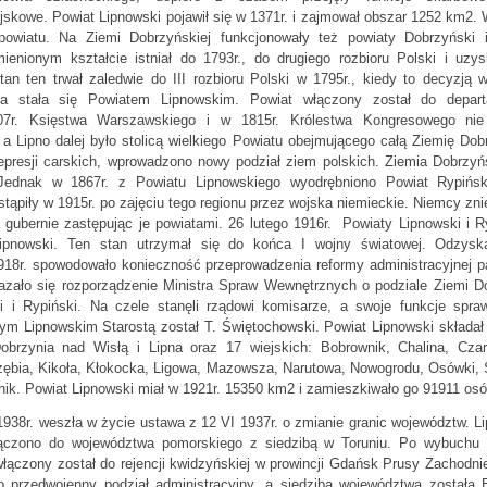
jskowe. Powiat Lipnowski pojawił się w 1371r. i zajmował obszar 1252 km2.
 powiatu. Na Ziemi Dobrzyńskiej funkcjonowały też powiaty Dobrzyński 
ienionym kształcie istniał do 1793r., do drugiego rozbioru Polski i uzys
tan ten trwał zaledwie do III rozbioru Polski w 1795r., kiedy to decyzją 
a stała się Powiatem Lipnowskim. Powiat włączony został do depart
7r. Księstwa Warszawskiego i w 1815r. Królestwa Kongresowego nie
 a Lipno dalej było stolicą wielkiego Powiatu obejmującego całą Ziemię Do
represji carskich, wprowadzono nowy podział ziem polskich. Ziemia Dobrzy
. Jednak w 1867r. z Powiatu Lipnowskiego wyodrębniono Powiat Rypińsk
stąpiły w 1915r. po zajęciu tego regionu przez wojska niemieckie. Niemcy zn
a gubernie zastępując je powiatami. 26 lutego 1916r. Powiaty Lipnowski i 
ipnowski. Ten stan utrzymał się do końca I wojny światowej. Odzysk
1918r. spowodowało konieczność przeprowadzenia reformy administracyjnej p
kazało się rozporządzenie Ministra Spraw Wewnętrznych o podziale Ziemi D
i i Rypiński. Na czele stanęli rządowi komisarze, a swoje funkcje spr
zym Lipnowskim Starostą został T. Świętochowski. Powiat Lipnowski składał
obrzynia nad Wisłą i Lipna oraz 17 wiejskich: Bobrownik, Chalina, Cza
rzębia, Kikoła, Kłokocka, Ligowa, Mazowsza, Narutowa, Nowogrodu, Osówki, 
ik. Powiat Lipnowski miał w 1921r. 15350 km2 i zamieszkiwało go 91911 osó
1938r. weszła w życie ustawa z 12 VI 1937r. o zmianie granic województw. 
ączono do województwa pomorskiego z siedzibą w Toruniu. Po wybuchu I
łączony został do rejencji kwidzyńskiej w prowincji Gdańsk Prusy Zachodn
o przedwojenny podział administracyjny, a siedzibą województwa została