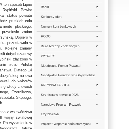
 W ten sposób Lipno
Banki
i Rypiński. Powiat
kał status powiatu
Konkursy ofert
władz pruskich cała
amentu płockiego.
Numery kont bankowych
 przyniosło zmian
RODO
brzyńską. Dopiero w
ńska pozostawała w
Biuro Rzeczy Znalezionych
i. Kolejne zmiany
ieśli dotychczasowy
WYBORY
Rypiński złączono w
anie przez Polskę
Nieodpłatna Pomoc Prawna |
aństwa. Dlatego 14
obrzyńskiej na dwa
Nieodpłatne Poradnictwo Obywatelskie
awowali do wyborów
AKTYWNA TABLICA
 się wtedy z dwóch
rnego, Czernikowa,
Strzelnica w powiecie 2023
Szpetala, Skępego,
b.
Narodowy Program Rozwoju
Lipno z województwa
Czytelnictwa
I wojny światowej
ie. Po wyzwoleniu w
Projekt " Wsparcie osób starszych i
 Bydgoszcz. Dalsze