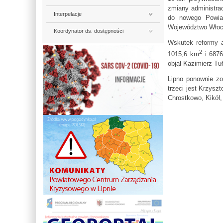
zmiany administra
Interpelacje
do nowego Powiat
Województwo Włocł
Koordynator ds. dostępności
Wskutek reformy a
2
1015,6 km
i 6876
objął Kazimierz Tuł
Lipno ponownie zo
trzeci jest Krzysz
Chrostkowo, Kikół,