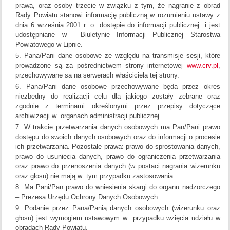
prawa, oraz osoby trzecie w związku z tym, że nagranie z obrad
Rady Powiatu stanowi informację publiczną w rozumieniu ustawy z
dnia 6 września 2001 r. o dostępie do informacji publicznej i jest
udostępniane w Biuletynie Informacji Publicznej Starostwa
Powiatowego w Lipnie.
Pana/Pani dane osobowe ze względu na transmisje sesji, które
prowadzone są za pośrednictwem strony internetowej
www.crv.pl
,
przechowywane są na serwerach właściciela tej strony.
Pana/Pani dane osobowe przechowywane będą przez okres
niezbędny do realizacji celu dla jakiego zostały zebrane oraz
zgodnie z terminami określonymi przez przepisy dotyczące
archiwizacji w organach administracji publicznej.
W trakcie przetwarzania danych osobowych ma Pan/Pani prawo
dostępu do swoich danych osobowych oraz do informacji o procesie
ich przetwarzania. Pozostałe prawa: prawo do sprostowania danych,
prawo do usunięcia danych, prawo do ograniczenia przetwarzania
oraz prawo do przenoszenia danych (w postaci nagrania wizerunku
oraz głosu) nie mają w tym przypadku zastosowania.
Ma Pani/Pan prawo do wniesienia skargi do organu nadzorczego
– Prezesa Urzędu Ochrony Danych Osobowych
Podanie przez Pana/Panią danych osobowych (wizerunku oraz
głosu) jest wymogiem ustawowym w przypadku wzięcia udziału w
obradach Rady Powiatu.