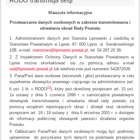
RODO transmisja sesji
Klauzula informacyjna
Przetwarzanie danych osobowych w zakresie transmitowania i
utrwalania obrad Rady Powiatu
Administratorem danych jest Starosta Lipnowski z siedzibą w
Starostwie Powiatowym w Lipnie, 87- 600 Lipno, ul. Sierakowskiego
10B, e-mail:
starostwo@lipnowski.powiat.pl
, tel. 54 287 20 39;
Z Inspektorem Ochrony Danych w Starostwie Powiatowym w
Lipnie można skontaktować się za pomocą adresu e-mail
iod@lipnowski.powiat.pl
lub telefonicznie pod numerem 542872039.
Pana/Pani dane osobowe (wizerunek i głos) przetwarzamy w celu
wypełnienia obowiązku prawnego ciążącego na administratorze (art.
[1]
6 ust. 1 lit. c RODO
), który jest określony przepisami art. 15 ust.
1a ustawy z dnia 5 czerwca 1998 r. o samorządzie powiatowym
obowiązek transmitowania i utrwalania obrad rady powiatu za
pomocą urządzeń rejestrujących obraz i dźwięk oraz określony
przepisami art. 18 i 19 ustawy z dnia 6 września 2001 r. o dostępie
do informacji publicznej obowiązek jawności działania organów
Powiatu.
Odbiorcami Pana/Pani danych osobowych mogą być podmioty
uprawnione do pozyskania tych danych na podstawie przepisów