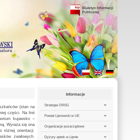
Informacje
Strategia ORSG
szkańców (stan na
ej części. Na linii
Powiat Lipnowski w UE
norium kujawsko –
bną. Wyraża się ona
Organizacje pozarządowe
różnej orientacji.
iasków zwałowych.
Dyżury aptek w Lipnie