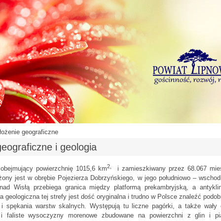
łożenie geograficzne
eograficzne i geologia
2,
 obejmujący powierzchnię 1015,6 km
i zamieszkiwany przez 68.067 mie
ożony jest w obrębie Pojezierza Dobrzyńskiego, w jego południowo – wschodni
nad Wisłą przebiega granica między platformą prekambryjską, a antykli
geologiczna tej strefy jest dość oryginalna i trudno w Polsce znaleźć podo
 i spękania warstw skalnych. Występują tu liczne pagórki, a także wały o 
 i faliste wysoczyzny morenowe zbudowane na powierzchni z glin i p