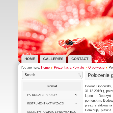
HOME
GALLERIES
CONTACT
You are here:
Home
Prezentacja Powiatu
O powiecie
Po
Położenie g
Powiat Lipnowski,
Powiat
31.12.2016r.), poł
PATRONAT STAROSTY
Lipno – Dobrzyń 
pomorskim. Budowa 
INSTRUMENT AKTYWIZACJI
przez sfałdowania
Dominują płaskie
SOŁECTW POWIATU LIPNOWSKIEGO