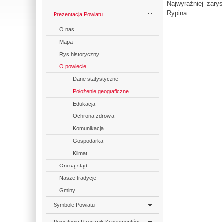
Najwyraźniej zary
Rypina.
Prezentacja Powiatu
O nas
Mapa
Rys historyczny
O powiecie
Dane statystyczne
Położenie geograficzne
Edukacja
Ochrona zdrowia
Komunikacja
Gospodarka
Klimat
Oni są stąd…
Nasze tradycje
Gminy
Symbole Powiatu
Powiatowy Rzecznik Konsumentów