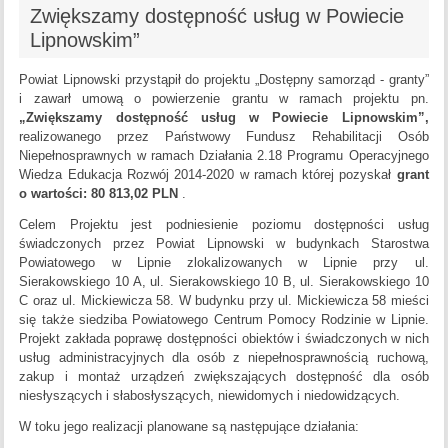
Zwiększamy dostępność usług w Powiecie
Lipnowskim”
Powiat Lipnowski przystąpił do projektu „Dostępny samorząd - granty”
i zawarł umową o powierzenie grantu w ramach projektu pn.
„
Zwiększamy dostępność usług w Powiecie Lipnowskim
”
,
realizowanego przez Państwowy Fundusz Rehabilitacji Osób
Niepełnosprawnych w ramach Działania 2.18 Programu Operacyjnego
Wiedza Edukacja Rozwój 2014-2020 w ramach której pozyskał
grant
o wartości: 80 813,02 PLN
.
Celem Projektu jest podniesienie poziomu dostępności usług
świadczonych przez Powiat Lipnowski w budynkach Starostwa
Powiatowego w Lipnie zlokalizowanych w Lipnie przy ul.
Sierakowskiego 10 A, ul. Sierakowskiego 10 B, ul. Sierakowskiego 10
C oraz ul. Mickiewicza 58. W budynku przy ul. Mickiewicza 58 mieści
się także siedziba Powiatowego Centrum Pomocy Rodzinie w Lipnie.
Projekt zakłada poprawę dostępności obiektów i świadczonych w nich
usług administracyjnych dla osób z niepełnosprawnością ruchową,
zakup i montaż urządzeń zwiększających dostępność dla osób
niesłyszących i słabosłyszących, niewidomych i niedowidzących.
W toku jego realizacji planowane są następujące działania: