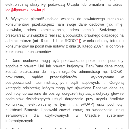
elektroniczną skrzynkę podawczą Urzędu lub e-mailem na adres:
iod@lipnowski.powiat.pl
.
3. Wysyłając pismo/Składając wniosek do powiatowego rzecznika
konsumentów, przekazujesz nam swoje dane osobowe (np. imię,
nazwisko, adres zamieszkania, adres email). Będziemy je
przetwarzać w związku z realizacją obowiązku prawnego ciążącego na
administratorze (art. 6 ust. 1 lit. c RODO
[1]
) w celu ochrony interesu
konsumentów na podstawie ustawy z dnia 16 lutego 2007r. o ochronie
konkurencji i konsumentów.
4. Dane osobowe mogą być przetwarzane przez inne podmioty
zgodnie z prawem Unii lub prawem krajowym. Pani/Pana dane mogą
zostać przekazane do innych organów administracji np. UOKiK,
prokuratury, sądów, przedsiębiorców i wykorzystane w
postępowaniach administracyjnych bądź sądowych. . Odrębną
kategorię odbiorców, którym mogą być ujawnione Państwa dane są
podmioty uprawnione do obsługi doręczeń (sytuacja dotyczy głównie
podmiotów świadczących usługi doręczania przy użyciu środków
komunikacji elektronicznej w tym m.in. ePUAP) oraz podmioty,
z którymi Starosta Lipnowski zawarł umowę na świadczenie usług
serwisowych dla użytkowanych w Urzędzie systemów
informatycznych.