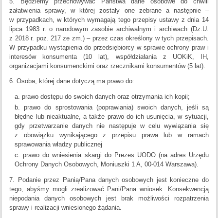
5. Będziemy przechowywać Państwa dane osobowe do chwili
załatwienia sprawy, w której zostały one zebrane a następnie –
w przypadkach, w których wymagają tego przepisy ustawy z dnia 14
lipca 1983 r. o narodowym zasobie archiwalnym i archiwach (Dz.U.
z 2018 r. poz. 217 ze zm.) – przez czas określony w tych przepisach.
W przypadku wystąpienia do przedsiębiorcy w sprawie ochrony praw i
interesów konsumenta (10 lat), współdziałania z UOKiK, IH,
organizacjami konsumenckimi oraz rzecznikami konsumentów (5 lat).
6. Osoba, której dane dotyczą ma prawo do:
prawo dostępu do swoich danych oraz otrzymania ich kopii;
prawo do sprostowania (poprawiania) swoich danych, jeśli są
błędne lub nieaktualne, a także prawo do ich usunięcia, w sytuacji,
gdy przetwarzanie danych nie następuje w celu wywiązania się
z obowiązku wynikającego z przepisu prawa lub w ramach
sprawowania władzy publicznej
prawo do wniesienia skargi do Prezes UODO (na adres Urzędu
Ochrony Danych Osobowych, Moniuszki 1 A, 00-014 Warszawa).
7. Podanie przez Panią/Pana danych osobowych jest konieczne do
tego, abyśmy mogli zrealizować Pani/Pana wniosek. Konsekwencją
niepodania danych osobowych jest brak możliwości rozpatrzenia
sprawy i realizacji wniesionego żądania.