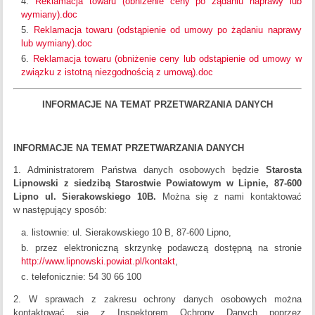
Reklamacja towaru (obniżenie ceny po żądaniu naprawy lub
wymiany).doc
Reklamacja towaru (odstąpienie od umowy po żądaniu naprawy
lub wymiany).doc
Reklamacja towaru (obniżenie ceny lub odstąpienie od umowy w
związku z istotną niezgodnością z umową).doc
INFORMACJE NA TEMAT PRZETWARZANIA DANYCH
INFORMACJE NA TEMAT PRZETWARZANIA DANYCH
1. Administratorem Państwa danych osobowych będzie
Starosta
Lipnowski z siedzibą Starostwie Powiatowym
w Lipnie, 87-600
Lipno ul. Sierakowskiego 10B.
Można się z nami kontaktować
w następujący sposób:
listownie: ul. Sierakowskiego 10 B, 87-600 Lipno,
przez elektroniczną skrzynkę podawczą dostępną na stronie
http://www.lipnowski.powiat.pl/kontakt
,
telefonicznie: 54 30 66 100
2. W sprawach z zakresu ochrony danych osobowych można
kontaktować się z Inspektorem Ochrony Danych poprzez