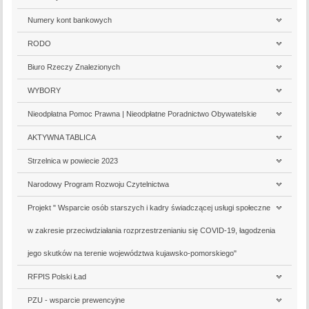
Numery kont bankowych
RODO
Biuro Rzeczy Znalezionych
WYBORY
Nieodpłatna Pomoc Prawna | Nieodpłatne Poradnictwo Obywatelskie
AKTYWNA TABLICA
Strzelnica w powiecie 2023
Narodowy Program Rozwoju Czytelnictwa
Projekt " Wsparcie osób starszych i kadry świadczącej usługi społeczne
w zakresie przeciwdziałania rozprzestrzenianiu się COVID-19, łagodzenia
jego skutków na terenie województwa kujawsko-pomorskiego"
RFPIS Polski Ład
PZU - wsparcie prewencyjne