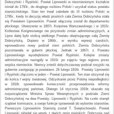
Dobrzyński i Rypiński. Powiat Lipnowski w niezmienionym kształcie
istniał do 1793r., do drugiego rozbioru Polski i uzyskał status powiatu
starościńskiego. Stan ten trwał zaledwie do III rozbioru Polski w
1795r., kiedy to decyzją władz pruskich cała Ziemia Dobrzyńska stała
się Powiatem Lipnowskim. Powiat włączony został do departamentu
płockiego. Utworzenie w 1807r. Księstwa Warszawskiego i w 1815r.
Królestwa Kongresowego nie przyniosło zmian administracyjnych, a
Lipno dalej było stolicą wielkiego Powiatu obejmującego całą Ziemię
Dobrzyńską. Dopiero w 1866r., w wyniku represji carskich,
wprowadzono nowy podział ziem polskich. Ziemia Dobrzyńska
pozostawała w guberni płockiej. Jednak w 1867r. z Powiatu
Lipnowskiego wyodrębniono Powiat Rypiński. Kolejne zmiany
administracyjne nastąpiły w 1915r. po zajęciu tego regionu przez
wojska niemieckie. Niemcy znieśli dotychczasowy podział rosyjski na
gubernie zastępując je powiatami. 26 lutego 1916r. Powiaty Lipnowski
i Rypiński złączono w jeden – Powiat Lipnowski. Ten stan utrzymał się
do końca I wojny światowej. Odzyskanie przez Polskę niepodległości
w 1918r. spowodowało konieczność przeprowadzenia reformy
administracyjnej państwa. Dlatego 14 stycznia 1919r. ukazało się
rozporządzenie Ministra Spraw Wewnętrznych o podziale Ziemi
Dobrzyńskiej na dwa Powiaty: Lipnowski i Rypiński. Na czele stanęli
rządowi komisarze, a swoje funkcje sprawowali do wyborów starostów.
Pierwszym Lipnowskim Starostą został T. Świętochowski. Powiat
Lipnowski składał się wtedy z dwóch gmin miejskich: Dobrzynia nad