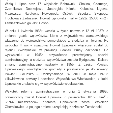
Wisłą i Lipna oraz 17 wiejskich: Bobrownik, Chalina, Czarnego,
Czernikowa, Dobrzejewic, Jastrzębia, Kikoła, Kłokocka, Ligowa,
Mazowsza, Narutowa, Nowogrodu, Osówki, Szpetala, Skępego,
Tłuchowa i Zadusznik. Powiat Lipnowski miał w 1921r. 15350 km2 i
zamieszkiwało go 91911 osób.
W dniu 1 kwietnia 1938r. weszła w życie ustawa z 12 VI 1937r. o
zmianie granic województw. Lipno z województwa warszawskiego
włączono do województwa pomorskiego z siedzibą w Toruniu. Po
wybuchu II wojny światowej Powiat Lipnowski włączony został do
rejencji kwidzyńskiej w prowincji Gdańsk Prusy Zachodnie. Po
wyzwoleniu w 1945r. przywrócono przedwojenny podział
administracyjny, a siedzibą województwa została Bydgoszcz. Dalsze
zmiany administracyjne nastąpiły w 1955r. Z części Powiatu
Lipnowskiego wyodrębniono gromady i przekazano je do nowego
Powiatu Golubsko – Dobrzyńskiego. W dniu 28 maja 1975r.
zlikwidowano powiaty i powołano Województwo Włocławskie, z kolei
Lipnowskie znalazło się w województwie włocławskim.
Wskutek reformy administracyjnej w dniu 1 stycznia 1999r.
2
przywrócony został Powiat Lipnowski o powierzchni 1015,6 km
i
68764 mieszkańców. Starostą Lipnowskim został Wojciech
Obernikowicz, a po jego śmierci urząd objął Kazimierz Tułodziecki.