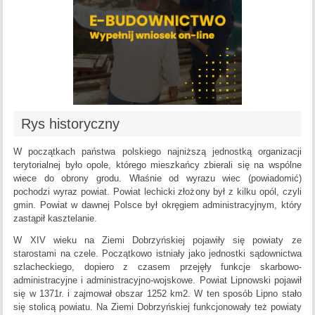
Rys historyczny
W początkach państwa polskiego najniższą jednostką organizacji
terytorialnej było opole, którego mieszkańcy zbierali się na wspólne
wiece do obrony grodu. Właśnie od wyrazu wiec (powiadomić)
pochodzi wyraz powiat. Powiat lechicki złożony był z kilku opól, czyli
gmin. Powiat w dawnej Polsce był okręgiem administracyjnym, który
zastąpił kasztelanie.
W XIV wieku na Ziemi Dobrzyńskiej pojawiły się powiaty ze
starostami na czele. Początkowo istniały jako jednostki sądownictwa
szlacheckiego, dopiero z czasem przejęły funkcje skarbowo-
administracyjne i administracyjno-wojskowe. Powiat Lipnowski pojawił
się w 1371r. i zajmował obszar 1252 km2. W ten sposób Lipno stało
się stolicą powiatu. Na Ziemi Dobrzyńskiej funkcjonowały też powiaty