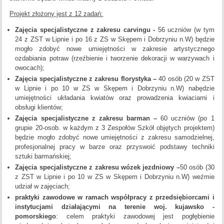
Projekt złożony jest z 12 zadań:
Zajęcia specjalistyczne z zakresu carvingu -
56 uczniów (w tym
24 z ZST w Lipnie i po 16 z ZS w Skępem i Dobrzyniu n.W) będzie
mogło zdobyć nowe umiejętności w zakresie artystycznego
ozdabiania potraw (rzeźbienie i tworzenie dekoracji w warzywach i
owocach);
Zajęcia specjalistyczne z zakresu florystyka –
40 osób (20 w ZST
w Lipnie i po 10 w ZS w Skępem i Dobrzyniu n.W) nabędzie
umiejętności układania kwiatów oraz prowadzenia kwiaciarni i
obsługi klientów;
Zajęcia s
pecjalistyczne z zakresu barman –
60 uczniów (po 1
grupie 20-osob. w każdym z 3 Zespołów Szkół objętych projektem)
będzie mogło zdobyć nowe umiejętności z zakresu samodzielnej,
profesjonalnej pracy w barze oraz przyswoić podstawy techniki
sztuki barmańskiej;
Zajęcia specjalistyczne z zakresu wózek jezdniowy –
50 osób (30
z ZST w Lipnie i po 10 w ZS w Skępem i Dobrzyniu n.W) weźmie
udział w zajęciach;
praktyki zawodowe w ramach współpracy z przedsiębiorcami i
instytucjami działający
mi na terenie woj. kujawsko -
pomorskiego
: celem praktyki zawodowej jest pogłębienie