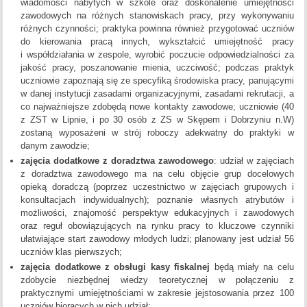
wiadomości nabytych w szkole oraz doskonalenie umiejętności
zawodowych na różnych stanowiskach pracy, przy wykonywaniu
różnych czynności; praktyka powinna również przygotować uczniów
do kierowania pracą innych, wykształcić umiejętność pracy
i współdziałania w zespole, wyrobić poczucie odpowiedzialności za
jakość pracy, poszanowanie mienia, uczciwość; podczas praktyk
uczniowie zapoznają się ze specyfiką środowiska pracy, panującymi
w danej instytucji zasadami organizacyjnymi, zasadami rekrutacji, a
co najważniejsze zdobędą nowe kontakty zawodowe; uczniowie (40
z ZST w Lipnie, i po 30 osób z ZS w Skępem i Dobrzyniu n.W)
zostaną wyposażeni w strój roboczy adekwatny do praktyki w
danym zawodzie;
zajęcia dodatkowe z doradztwa zawodowego
: udział w zajęciach
z doradztwa zawodowego ma na celu objęcie grup docelowych
opieką doradczą (poprzez uczestnictwo w zajęciach grupowych i
konsultacjach indywidualnych); poznanie własnych atrybutów i
możliwości, znajomość perspektyw edukacyjnych i zawodowych
oraz reguł obowiązujących na rynku pracy to kluczowe czynniki
ułatwiające start zawodowy młodych ludzi; planowany jest udział 56
uczniów klas pierwszych;
zajęcia dodatkowe z obsługi kasy fiskalnej
będą miały na celu
zdobycie niezbędnej wiedzy teoretycznej w połączeniu z
praktycznymi umiejętnościami w zakresie jejstosowania przez 100
uczniów biorących w nich udział;