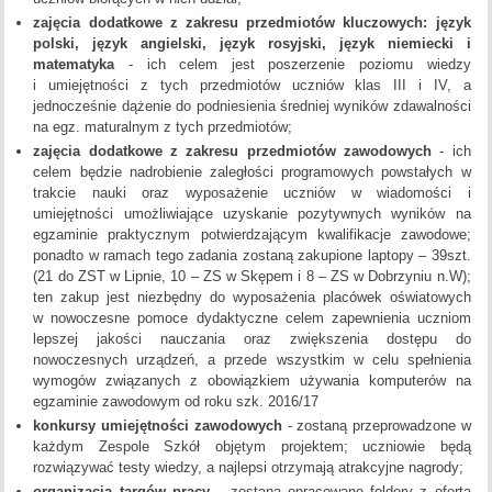
zajęcia dodatkowe z zakresu przedmiotów kluczowych: język
polski, język angielski, język rosyjski, język niemiecki i
matematyka
- ich celem jest poszerzenie poziomu wiedzy
i umiejętności z tych przedmiotów uczniów klas III i IV, a
jednocześnie dążenie do podniesienia średniej wyników zdawalności
na egz. maturalnym z tych przedmiotów;
zajęcia dodatkowe z zakresu przedmiotów zawodowych
- ich
celem będzie nadrobienie zaległości programowych powstałych w
trakcie nauki oraz wyposażenie uczniów w wiadomości i
umiejętności umożliwiające uzyskanie pozytywnych wyników na
egzaminie praktycznym potwierdzającym kwalifikacje zawodowe;
ponadto w ramach tego zadania zostaną zakupione laptopy – 39szt.
(21 do ZST w Lipnie, 10 – ZS w Skępem i 8 – ZS w Dobrzyniu n.W);
ten zakup jest niezbędny do wyposażenia placówek oświatowych
w nowoczesne pomoce dydaktyczne celem zapewnienia uczniom
lepszej jakości nauczania oraz zwiększenia dostępu do
nowoczesnych urządzeń, a przede wszystkim w celu spełnienia
wymogów związanych z obowiązkiem używania komputerów na
egzaminie zawodowym od roku szk. 2016/17
konkursy umiejętności zawodowych
- zostaną przeprowadzone w
każdym Zespole Szkół objętym projektem; uczniowie będą
rozwiązywać testy wiedzy, a najlepsi otrzymają atrakcyjne nagrody;
organiza
cja targów pracy
– zostaną opracowane foldery z oferta