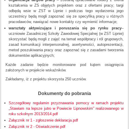
kształcenia w ZS objętych projektem oraz z ofertami pracy; targi
odbędą wsie w ZST w Lipnie i podczas tego wydarzenia jego
uczestnicy będą mogli zapoznać się ze specyfiką pracy u różnych
pracodawców, nawiązać nowe kontakty czy wymienić informacje;
warsztaty aktywizujące i poruszania się po rynku pracy
–
uczniowie Zasadniczej Szkoły Zawodowej Specjalnej (w ZST Lipnie)
skorzystać będą mogli z zajęć na temat współpracy i ról grupowych,
zasad komunikacji interpersonalnej, asertywności, autoprezentacji,
metod poszukiwania pracy oraz zapoznać się z zasadami tworzenia
dokumentów aplikacyjnych;
Każde zadanie będzie monitorowane pod kątem osiągnięcia
założonych w projekcie wskaźników.
Zakładamy, iż z projektu skorzysta 250 uczniów.
Dokumenty do pobrania
Szczegółowy regulamin przyznawania pomocy w ramach projektu
„Stawiam na lepsze jutro w Powiecie Lipnowskim” realizowanego w
roku szkolnym 2013/2014.pdf
Załącznik nr 1 - zgłoszenie deklaracja.pdf
Załącznik nr 2 - Oświadczenie.pdf