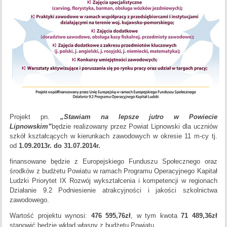
Projekt pn.
„Stawiam na lepsze jutro w Powiecie
Lipnowskim”
będzie realizowany przez Powiat Lipnowski dla uczniów
szkół kształcących w kierunkach zawodowych w okresie 11 m-cy tj.
od
1.09.2013r. do 31.07.2014r.
finansowane będzie z Europejskiego Funduszu Społecznego oraz
środków z budżetu Powiatu w ramach Programu Operacyjnego Kapitał
Ludzki Priorytet IX Rozwój wykształcenia i kompetencji w regionach
Działanie 9.2 Podniesienie atrakcyjności i jakości szkolnictwa
zawodowego.
Wartość projektu wynosi:
476 595,76zł
, w tym kwota
71 489,36zł
stanowić będzie wkład własny z budżetu Powiatu.