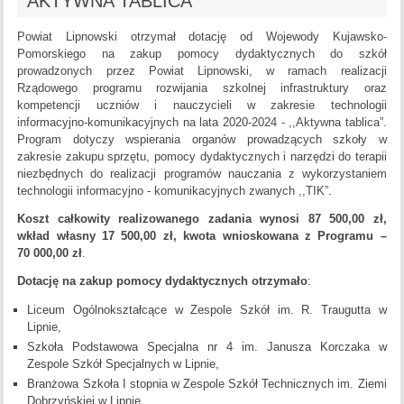
AKTYWNA TABLICA
Powiat Lipnowski otrzymał dotację od Wojewody Kujawsko-
Pomorskiego na zakup pomocy dydaktycznych do szkół
prowadzonych przez Powiat Lipnowski, w ramach realizacji
Rządowego programu rozwijania szkolnej infrastruktury oraz
kompetencji uczniów i nauczycieli w zakresie technologii
informacyjno-komunikacyjnych na lata 2020-2024 - ,,Aktywna tablica”.
Program dotyczy wspierania organów prowadzących szkoły w
zakresie zakupu sprzętu, pomocy dydaktycznych i narzędzi do terapii
niezbędnych do realizacji programów nauczania z wykorzystaniem
technologii informacyjno - komunikacyjnych zwanych ,,TIK”.
Koszt całkowity realizowanego zadania wynosi 87 500,00 zł,
wkład własny 17 500,00 zł, kwota wnioskowana z Programu –
70 000,00 zł
.
Dotację na zakup pomocy dydaktycznych otrzymało
:
Liceum Ogólnokształcące w Zespole Szkół im. R. Traugutta w
Lipnie,
Szkoła Podstawowa Specjalna nr 4 im. Janusza Korczaka w
Zespole Szkół Specjalnych w Lipnie,
Branżowa Szkoła I stopnia w Zespole Szkół Technicznych im. Ziemi
Dobrzyńskiej w Lipnie,