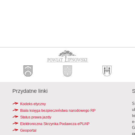
Przydatne linki
S
S
Kodeks etyczny
u
Biała księga bezpieczeństwa narodowego RP
t
Status prawa jazdy
e
Elektroniczna Skrzynka Podawcza ePUAP
G
Geoportal
p