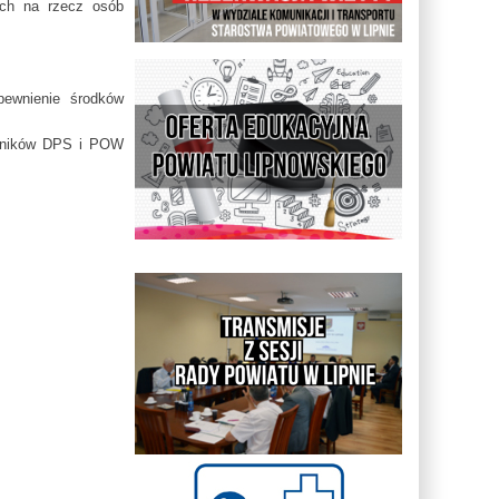
ych na rzecz osób
pewnienie środków
owników DPS i POW