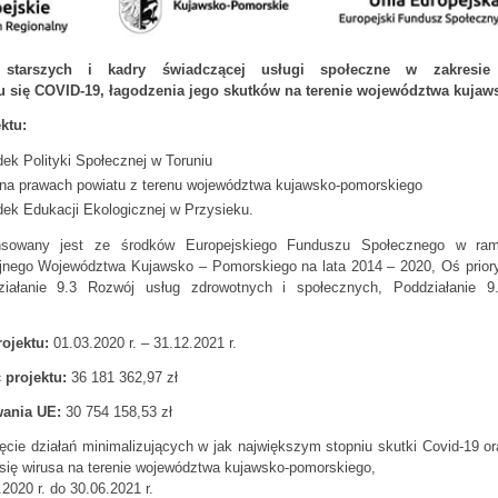
starszych i kadry świadczącej usługi społeczne w zakresie p
iu się COVID-19, łagodzenia jego skutków na terenie województwa kuja
ktu:
ek Polityki Społecznej w Toruniu
 na prawach powiatu z terenu województwa kujawsko-pomorskiego
ek Edukacji Ekologicznej w Przysieku.
ansowany jest ze środków Europejskiego Funduszu Społecznego w ra
nego Województwa Kujawsko – Pomorskiego na lata 2014 – 2020, Oś priory
ziałanie 9.3 Rozwój usług zdrowotnych i społecznych, Poddziałanie 9
rojektu:
01.03.2020 r. – 31.12.2021 r.
 projektu:
36 181 362,97 zł
wania UE:
30 754 158,53 zł
ęcie działań minimalizujących w jak największym stopniu skutki Covid-19 o
 się wirusa na terenie województwa kujawsko-pomorskiego,
2020 r. do 30.06.2021 r.