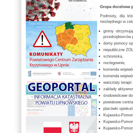
Grupa docelowa p
Podmioty, dla kt
niezbędnego w cel
gminy otrzymują
przedsiębiorców
domy pomocy społ
niepubliczne ZO
schroniska,
noclegownie,
komenda wojewódz
komenda wojewód
warsztaty terapii
zakłady aktywno
środowiskowe d
powiatowe centra
placówki opiek
Kujawsko-Pomors
Kujawsko-Pomors
Kujawsko-Pomors