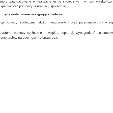
mioty zaangażowane w realizację usług społecznych, w tym opiekuńcz
sparcia oraz podmioty reintegracji społecznej.
u będą realizowane następujące zadania:
ucji pomocy społecznej, służb mundurowych oraz przedsiębiorców – za
 systemu pomocy społecznej - wypłata dopłat do wynagrodzeń dla prac
enie testów na obecność koronawirusa.