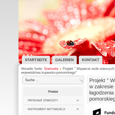
STARTSEITE
GALERIEN
KONTAKT
Aktuelle Seite:
Startseite
Projekt " Wsparcie osób starszych 
województwa kujawsko-pomorskiego"
Projekt " W
w zakresie
Powiat
łagodzenia
pomorskie
PATRONAT STAROSTY
INSTRUMENT AKTYWIZACJI