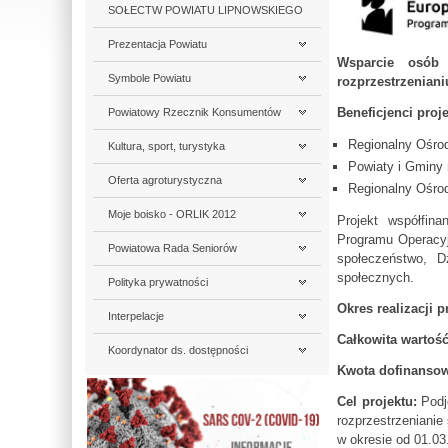
SOŁECTW POWIATU LIPNOWSKIEGO
Prezentacja Powiatu
Wsparcie osób 
Symbole Powiatu
rozprzestrzenian
Beneficjenci proje
Powiatowy Rzecznik Konsumentów
Regionalny Ośrod
Kultura, sport, turystyka
Powiaty i Gminy
Oferta agroturystyczna
Regionalny Ośrod
Moje boisko - ORLIK 2012
Projekt współfin
Programu Operacyj
Powiatowa Rada Seniorów
społeczeństwo, D
społecznych.
Polityka prywatności
Okres realizacji p
Interpelacje
Całkowita wartość
Koordynator ds. dostępności
Kwota dofinanso
Cel projektu:
Podj
rozprzestrzenianie
w okresie od 01.03.