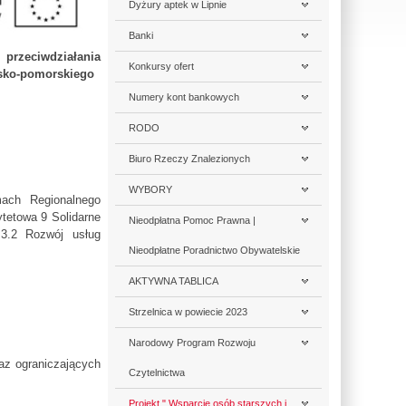
Dyżury aptek w Lipnie
Banki
rzeciwdziałania
Konkursy ofert
wsko-pomorskiego
Numery kont bankowych
RODO
Biuro Rzeczy Znalezionych
WYBORY
mach Regionalnego
tetowa 9 Solidarne
Nieodpłatna Pomoc Prawna |
.3.2 Rozwój usług
Nieodpłatne Poradnictwo Obywatelskie
AKTYWNA TABLICA
Strzelnica w powiecie 2023
Narodowy Program Rozwoju
raz ograniczających
Czytelnictwa
Projekt " Wsparcie osób starszych i