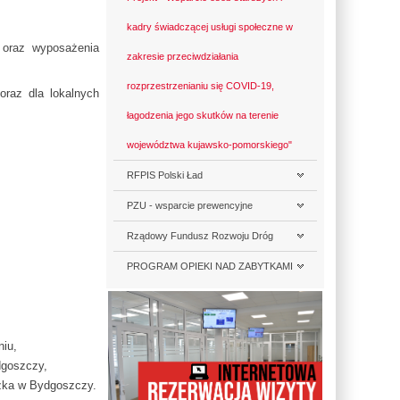
kadry świadczącej usługi społeczne w
 oraz wyposażenia
zakresie przeciwdziałania
rozprzestrzenianiu się COVID-19,
oraz dla lokalnych
łagodzenia jego skutków na terenie
województwa kujawsko-pomorskiego"
RFPIS Polski Ład
PZU - wsparcie prewencyjne
Rządowy Fundusz Rozwoju Dróg
PROGRAM OPIEKI NAD ZABYTKAMI
iu,
dgoszczy,
zka w Bydgoszczy.