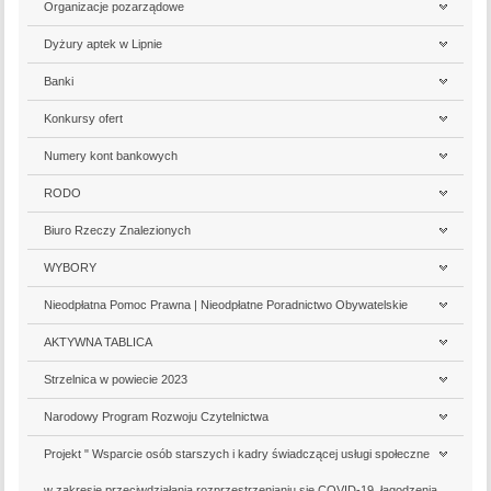
Organizacje pozarządowe
Dyżury aptek w Lipnie
Banki
Konkursy ofert
Numery kont bankowych
RODO
Biuro Rzeczy Znalezionych
WYBORY
Nieodpłatna Pomoc Prawna | Nieodpłatne Poradnictwo Obywatelskie
AKTYWNA TABLICA
Strzelnica w powiecie 2023
Narodowy Program Rozwoju Czytelnictwa
Projekt " Wsparcie osób starszych i kadry świadczącej usługi społeczne
w zakresie przeciwdziałania rozprzestrzenianiu się COVID-19, łagodzenia