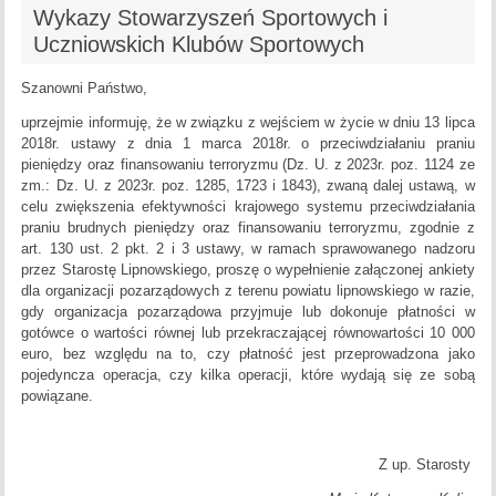
Wykazy Stowarzyszeń Sportowych i
Uczniowskich Klubów Sportowych
Szanowni Państwo,
uprzejmie informuję, że w związku z wejściem w życie w dniu 13 lipca
2018r. ustawy z dnia 1 marca 2018r. o przeciwdziałaniu praniu
pieniędzy oraz finansowaniu terroryzmu (Dz. U. z 2023r. poz. 1124 ze
zm.: Dz. U. z 2023r. poz. 1285, 1723 i 1843), zwaną dalej ustawą, w
celu zwiększenia efektywności krajowego systemu przeciwdziałania
praniu brudnych pieniędzy oraz finansowaniu terroryzmu, zgodnie z
art. 130 ust. 2 pkt. 2 i 3 ustawy, w ramach sprawowanego nadzoru
przez Starostę Lipnowskiego, proszę o wypełnienie załączonej ankiety
dla organizacji pozarządowych z terenu powiatu lipnowskiego w razie,
gdy organizacja pozarządowa przyjmuje lub dokonuje płatności w
gotówce o wartości równej lub przekraczającej równowartości 10 000
euro, bez względu na to, czy płatność jest przeprowadzona jako
pojedyncza operacja, czy kilka operacji, które wydają się ze sobą
powiązane.
Z up. Starosty