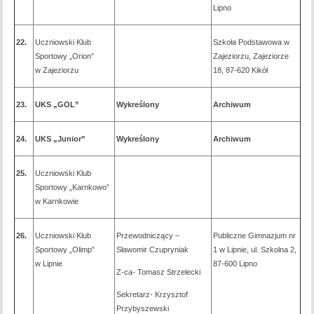
Lipno
22.
Uczniowski Klub
Szkoła Podstawowa w
Sportowy „Orion”
Zajeziorzu, Zajeziorze
w Zajeziorzu
18, 87-620 Kikół
23.
UKS „GOL”
Wykreślony
Archiwum
24.
UKS „Junior”
Wykreślony
Archiwum
25.
Uczniowski Klub
Sportowy „Karnkowo”
w Karnkowie
26.
Uczniowski Klub
Przewodniczący –
Publiczne Gimnazjum nr
Sportowy „Olimp”
Sławomir Czupryniak
1 w Lipnie, ul. Szkolna 2,
w Lipnie
87-600 Lipno
Z-ca- Tomasz Strzelecki
Sekretarz- Krzysztof
Przybyszewski