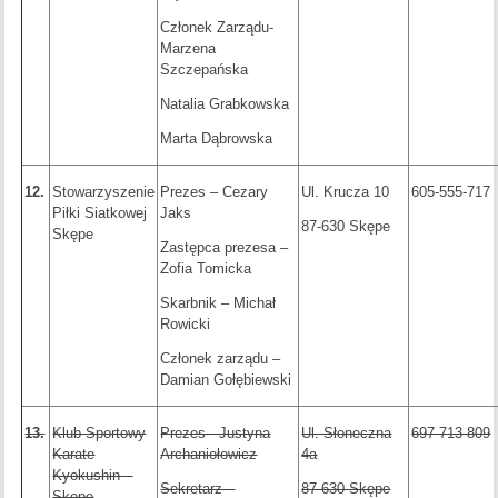
Członek Zarządu-
Marzena
Szczepańska
Natalia Grabkowska
Marta Dąbrowska
12.
Stowarzyszenie
Prezes – Cezary
Ul. Krucza 10
605-555-717
Piłki Siatkowej
Jaks
87-630 Skępe
Skępe
Zastępca prezesa –
Zofia Tomicka
Skarbnik – Michał
Rowicki
Członek zarządu –
Damian Gołębiewski
13.
Klub Sportowy
Prezes - Justyna
Ul. Słoneczna
697-713-809
Karate
Archaniołowicz
4a
Kyokushin –
Sekretarz –
87-630 Skępe
Skępe