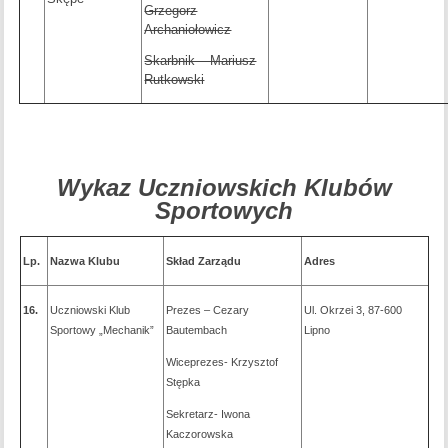
Grzegorz
Archaniołowicz
Skarbnik – Mariusz
Rutkowski
Wykaz Uczniowskich Klubów
Sportowych
Lp.
Nazwa Klubu
Skład Zarządu
Adres
16.
Uczniowski Klub
Prezes – Cezary
Ul. Okrzei 3, 87-600
Sportowy „Mechanik”
Bautembach
Lipno
Wiceprezes- Krzysztof
Stępka
Sekretarz- Iwona
Kaczorowska