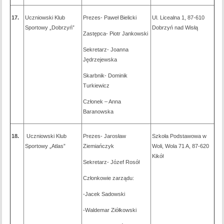
17.
Uczniowski Klub
Prezes- Paweł Bielicki
Ul. Licealna 1, 87-610
Sportowy „Dobrzyń”
Dobrzyń nad Wisłą
Zastępca- Piotr Jankowski
Sekretarz- Joanna
Jędrzejewska
Skarbnik- Dominik
Turkiewicz
Członek – Anna
Baranowska
18.
Uczniowski Klub
Prezes- Jarosław
Szkoła Podstawowa w
Sportowy „Atlas”
Ziemiańczyk
Woli, Wola 71 A, 87-620
Kikół
Sekretarz- Józef Rosół
Członkowie zarządu:
-Jacek Sadowski
-Waldemar Ziółkowski