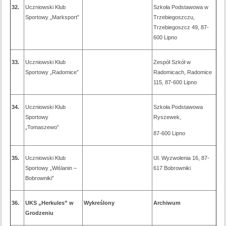
32.
Uczniowski Klub
Szkoła Podstawowa w
Sportowy „Marksport”
Trzebiegoszczu,
Trzebiegoszcz 49, 87-
600 Lipno
33.
Uczniowski Klub
Zespół Szkół w
Sportowy „Radomice”
Radomicach, Radomice
115, 87-600 Lipno
34.
Uczniowski Klub
Szkoła Podstawowa
Sportowy
Ryszewek,
„Tomaszewo”
87-600 Lipno
35.
Uczniowski Klub
Ul. Wyzwolenia 16, 87-
Sportowy „Wiślanin –
617 Bobrowniki
Bobrowniki”
36.
UKS „Herkules” w
Wykreślony
Archiwum
Grodzeniu