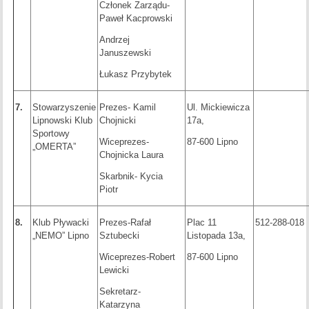
Członek Zarządu-
Paweł Kacprowski
Andrzej
Januszewski
Łukasz Przybytek
7.
Stowarzyszenie
Prezes- Kamil
Ul. Mickiewicza
Lipnowski Klub
Chojnicki
17a,
Sportowy
Wiceprezes-
87-600 Lipno
„OMERTA”
Chojnicka Laura
Skarbnik- Kycia
Piotr
8.
Klub Pływacki
Prezes-Rafał
Plac 11
512-288-018
„NEMO” Lipno
Sztubecki
Listopada 13a,
Wiceprezes-Robert
87-600 Lipno
Lewicki
Sekretarz-
Katarzyna