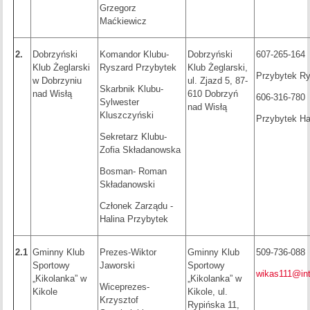
Grzegorz
Maćkiewicz
2.
Dobrzyński
Komandor Klubu-
Dobrzyński
607-265-164
Klub Żeglarski
Ryszard Przybytek
Klub Żeglarski,
Przybytek R
w Dobrzyniu
ul. Zjazd 5, 87-
Skarbnik Klubu-
nad Wisłą
610 Dobrzyń
606-316-780
Sylwester
nad Wisłą
Kluszczyński
Przybytek Ha
Sekretarz Klubu-
Zofia Składanowska
Bosman- Roman
Składanowski
Członek Zarządu -
Halina Przybytek
2.1
Gminny Klub
Prezes-Wiktor
Gminny Klub
509-736-088
Sportowy
Jaworski
Sportowy
wikas111@int
„Kikolanka” w
„Kikolanka” w
Wiceprezes-
Kikole
Kikole, ul.
Krzysztof
Rypińska 11,