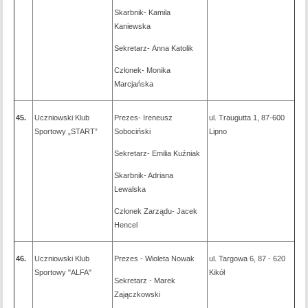
Skarbnik- Kamila
Kaniewska
Sekretarz- Anna Katolik
Członek- Monika
Marcjańska
45.
Uczniowski Klub
Prezes- Ireneusz
ul. Traugutta 1,
87-600
Sportowy „START”
Sobociński
Lipno
Sekretarz- Emilia Kuźniak
Skarbnik- Adriana
Lewalska
Członek Zarządu- Jacek
Hencel
46.
Uczniowski Klub
Prezes - Wioleta Nowak
ul. Targowa 6, 87 - 620
Sportowy "ALFA"
Kikół
Sekretarz - Marek
Zajączkowski