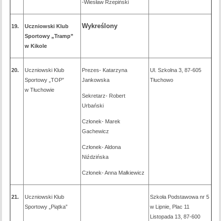
-Wiesław Rzepiński
Wykreślony
19.
Uczniowski Klub
Sportowy „Tramp”
w Kikole
20.
Uczniowski Klub
Prezes- Katarzyna
Ul. Szkolna 3, 87-605
Sportowy „TOP”
Jankowska
Tłuchowo
w Tłuchowie
Sekretarz- Robert
Urbański
Członek- Marek
Gachewicz
Członek- Aldona
Niździńska
Członek- Anna Małkiewicz
21.
Uczniowski Klub
Szkoła Podstawowa nr 5
Sportowy „Piątka”
w Lipnie, Plac 11
Listopada 13, 87-600