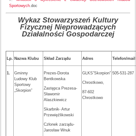
Sportowych
.doc
Wykaz Stowarzysze
ń
Kultury
Fizycznej Nieprowadz
ą
cych
Dzia
ł
alno
ś
ci Gospodarczej
Lp.
Nazwa Klubu
Skład Zarządu
Adres
Telefon/mail
1.
Gminny
Prezes-Dorota
GLKS”Skorpion”
505-531-287
Ludowy Klub
Bentkowska
Chrostkowo,
Sportowy
Zastępca Prezesa-
„Skorpion”
87-602
Sławomir
Chrostkowo
Alaszkiewicz
Skarbnik- Artur
Przewięźlikowski
Członek zarządu-
Jarosław Wnuk