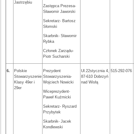
Jastrzębiu
Zastępca Prezesa-
Sławomir Jaworski
Sekretarz- Bartosz
Słomski
Skarbnik- Sławomir
Rybka
Członek Zarządu-
Piotr Sucharski
6.
Polskie
Prezydent
Ul.22stycznia 4,
515-292-076
Stowarzyszenie
Stowarzyszenia-
87-610 Dobrzyń
Klasy 49er i
Wojciech Nowicki
nad Wisłą
29er
Wiceprezydent-
Paweł Kuźmicki
Sekretarz- Ryszard
Przybytek
Skarbnik- Jacek
Kondlewski