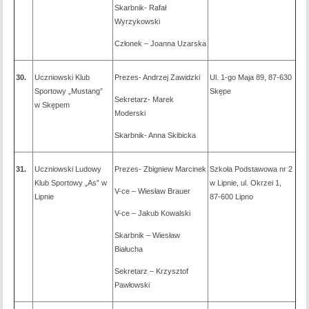
Skarbnik- Rafał
Wyrzykowski
Członek – Joanna Uzarska
30.
Uczniowski Klub
Prezes- Andrzej Zawidzki
Ul. 1-go Maja 89, 87-630
Sportowy „Mustang”
Skępe
Sekretarz- Marek
w Skępem
Moderski
Skarbnik- Anna Skibicka
31.
Uczniowski Ludowy
Prezes- Zbigniew Marcinek
Szkoła Podstawowa nr 2
Klub Sportowy „As” w
w Lipnie, ul. Okrzei 1,
V-ce – Wiesław Brauer
Lipnie
87-600 Lipno
V-ce – Jakub Kowalski
Skarbnik – Wiesław
Białucha
Sekretarz – Krzysztof
Pawłowski