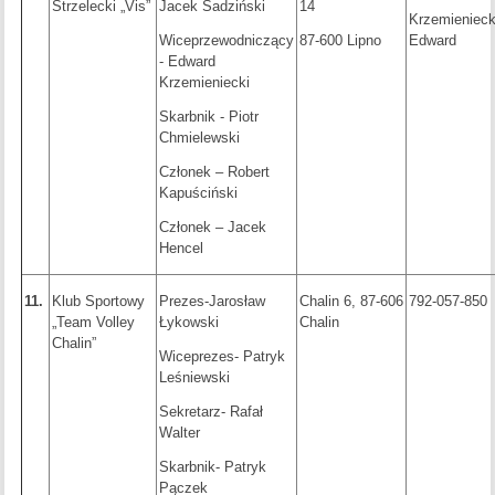
Strzelecki „Vis”
Jacek Sadziński
14
Krzemienieck
Wiceprzewodniczący
87-600 Lipno
Edward
- Edward
Krzemieniecki
Skarbnik - Piotr
Chmielewski
Członek – Robert
Kapuściński
Członek – Jacek
Hencel
11.
Klub Sportowy
Prezes-Jarosław
Chalin 6, 87-606
792-057-850
„Team Volley
Łykowski
Chalin
Chalin”
Wiceprezes- Patryk
Leśniewski
Sekretarz- Rafał
Walter
Skarbnik- Patryk
Pączek