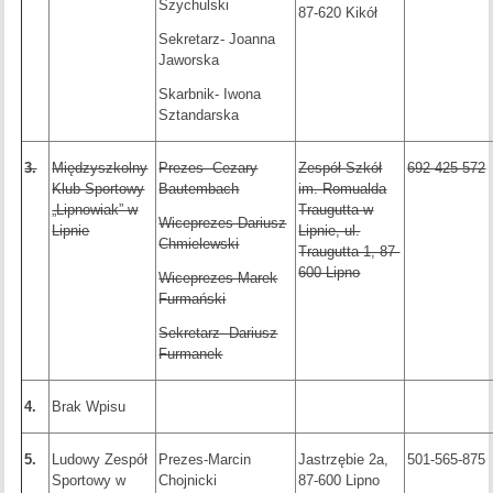
Szychulski
87-620 Kikół
Sekretarz- Joanna
Jaworska
Skarbnik- Iwona
Sztandarska
3.
Międzyszkolny
Prezes- Cezary
Zespół Szkół
692-425-572
Klub Sportowy
Bautembach
im. Romualda
„Lipnowiak” w
Traugutta w
Wiceprezes-Dariusz
Lipnie
Lipnie, ul.
Chmielewski
Traugutta 1, 87-
600 Lipno
Wiceprezes-Marek
Furmański
Sekretarz- Dariusz
Furmanek
4.
Brak Wpisu
5.
Ludowy Zespół
Prezes-Marcin
Jastrzębie 2a,
501-565-875
Sportowy w
Chojnicki
87-600 Lipno