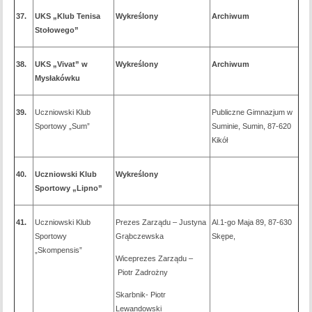
37.
UKS „Klub Tenisa
Wykreślony
Archiwum
Stołowego”
38.
UKS „Vivat” w
Wykreślony
Archiwum
Mysłakówku
39.
Uczniowski Klub
Publiczne Gimnazjum w
Sportowy „Sum”
Suminie, Sumin, 87-620
Kikół
40.
Uczniowski Klub
Wykreślony
Sportowy „Lipno”
41.
Uczniowski Klub
Prezes Zarządu – Justyna
Al.1-go Maja 89, 87-630
Sportowy
Grąbczewska
Skępe,
„Skompensis”
Wiceprezes Zarządu –
Piotr Zadrożny
Skarbnik- Piotr
Lewandowski