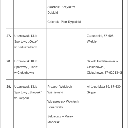
Skarbnik- Krzysztof
Dubicki
Członek- Piotr Rygielski
27.
Uczniowski Klub
Zaduszniki, 87-603
Sportowy „Orzeł”
Wielgie
w Zadusznikach
28.
Uczniowski Klub
Szkoła Podstawowa w
Sportowy „Flash”
Ciełuchowie ,
w Ciełuchowie
Ciełuchowo, 87-620 Kikół
29.
Uczniowski Klub
Prezes- Wojciech
Al. 1-go Maja 89, 87-630
Sportowy „Skępiak”
Wiśniewski
Skępe
w Skępem
Wiceprezes- Wojciech
Bońkowski
Sekretarz – Marek
Moderski