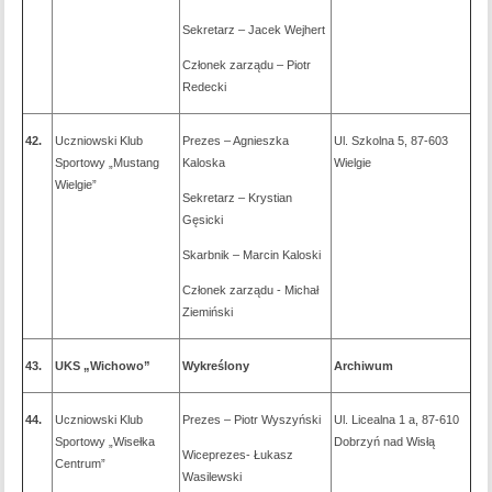
Sekretarz – Jacek Wejhert
Członek zarządu – Piotr
Redecki
42.
Uczniowski Klub
Prezes – Agnieszka
Ul. Szkolna 5, 87-603
Sportowy „Mustang
Kaloska
Wielgie
Wielgie”
Sekretarz – Krystian
Gęsicki
Skarbnik – Marcin Kaloski
Członek zarządu - Michał
Ziemiński
43.
UKS „Wichowo”
Wykreślony
Archiwum
44.
Uczniowski Klub
Prezes – Piotr Wyszyński
Ul. Licealna 1 a, 87-610
Sportowy „Wisełka
Dobrzyń nad Wisłą
Wiceprezes- Łukasz
Centrum”
Wasilewski