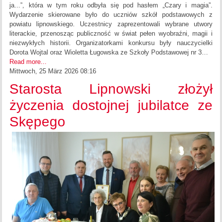
ja...”, która w tym roku odbyła się pod hasłem „Czary i magia”.
Wydarzenie skierowane było do uczniów szkół podstawowych z
powiatu lipnowskiego. Uczestnicy zaprezentowali wybrane utwory
literackie, przenosząc publiczność w świat pełen wyobraźni, magii i
niezwykłych historii. Organizatorkami konkursu były nauczycielki
Dorota Wojtal oraz Wioletta Ługowska ze Szkoły Podstawowej nr 3…
Read more...
Mittwoch, 25 März 2026 08:16
Starosta Lipnowski złożył
życzenia dostojnej jubilatce ze
Skępego