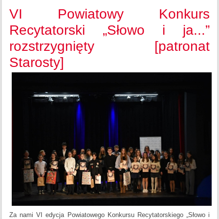
VI Powiatowy Konkurs
Recytatorski „Słowo i ja...”
rozstrzygnięty [patronat
Starosty]
Za nami VI edycja Powiatowego Konkursu Recytatorskiego „Słowo i