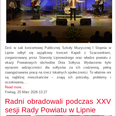
Dziś w sali koncertowej Publicznej Szkoły Muzycznej I Stopnia w
Lipnie odbył się wyjątkowy koncert Kapeli z Szacoonkiem,
zorganizowany przez Starostę Lipnowskiego oraz władze powiatu z
okazji Powiatowych obchodów Dnia Sołtysa. Wydarzenie było
wyrazem wdzięczności dla sołtysów za ich codzienną, pełną
zaangażowania pracę na rzecz lokalnych społeczności. To właśnie oni
są najbliżej mieszkańców – znają ich potrzeby, problemy i
oczekiwania,…
Read more...
Freitag, 20 März 2026 13:27
Radni obradowali podczas XXV
sesji Rady Powiatu w Lipnie