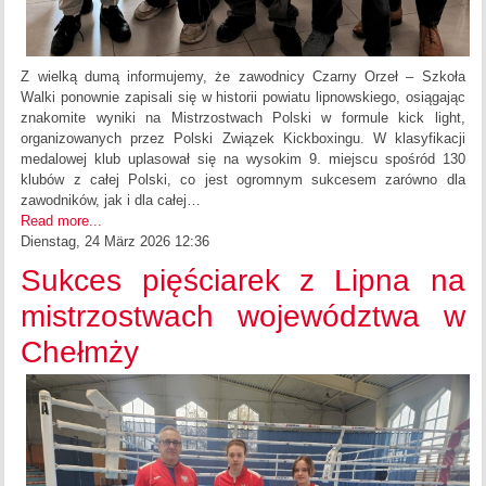
Z wielką dumą informujemy, że zawodnicy Czarny Orzeł – Szkoła
Walki ponownie zapisali się w historii powiatu lipnowskiego, osiągając
znakomite wyniki na Mistrzostwach Polski w formule kick light,
organizowanych przez Polski Związek Kickboxingu. W klasyfikacji
medalowej klub uplasował się na wysokim 9. miejscu spośród 130
klubów z całej Polski, co jest ogromnym sukcesem zarówno dla
zawodników, jak i dla całej…
Read more...
Dienstag, 24 März 2026 12:36
Sukces pięściarek z Lipna na
mistrzostwach województwa w
Chełmży