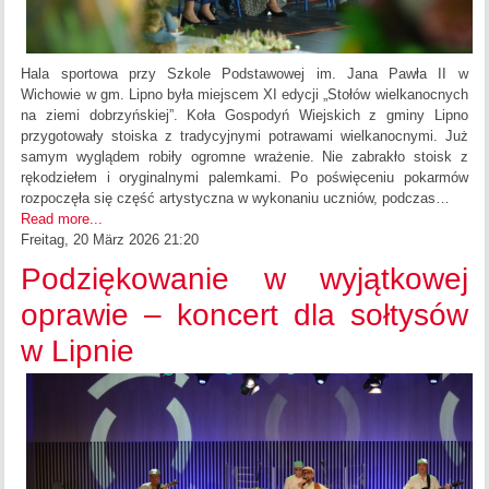
Hala sportowa przy Szkole Podstawowej im. Jana Pawła II w
Wichowie w gm. Lipno była miejscem XI edycji „Stołów wielkanocnych
na ziemi dobrzyńskiej”. Koła Gospodyń Wiejskich z gminy Lipno
przygotowały stoiska z tradycyjnymi potrawami wielkanocnymi. Już
samym wyglądem robiły ogromne wrażenie. Nie zabrakło stoisk z
rękodziełem i oryginalnymi palemkami. Po poświęceniu pokarmów
rozpoczęła się część artystyczna w wykonaniu uczniów, podczas…
Read more...
Freitag, 20 März 2026 21:20
Podziękowanie w wyjątkowej
oprawie – koncert dla sołtysów
w Lipnie