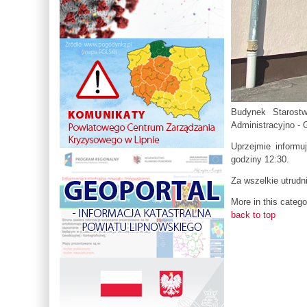
Budynek Starost
Administracyjno -
Uprzejmie informu
godziny 12:30.
Za wszelkie utrudn
More in this catego
back to top