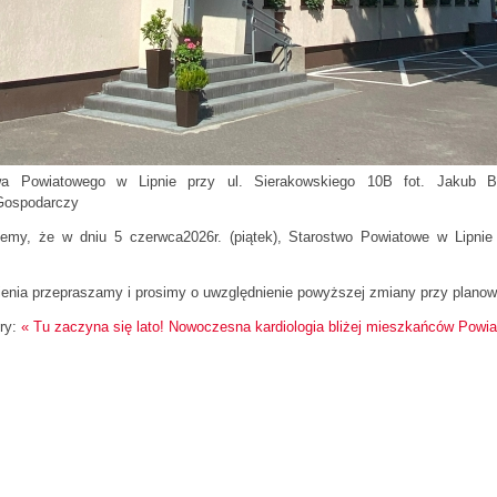
wa Powiatowego w Lipnie przy ul. Sierakowskiego 10B
fot. Jakub B
 Gospodarczy
jemy, że w dniu 5 czerwca2026r. (piątek), Starostwo Powiatowe w Lipni
ienia przepraszamy i prosimy o uwzględnienie powyższej zmiany przy planow
ry:
« Tu zaczyna się lato!
Nowoczesna kardiologia bliżej mieszkańców Powia